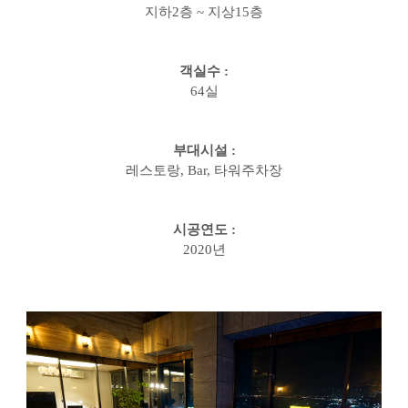
지하
2
층
~
지상
15
층
객실수
:
64
실
부대시설
:
레스토랑
, Bar,
타워주차장
시공연도
:
2020
년