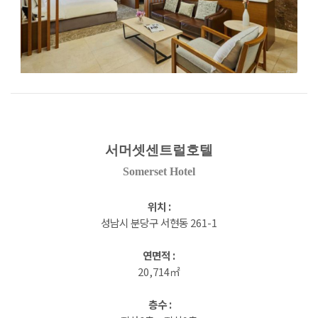
서머셋센트럴호텔
Somerset Hotel
위치
:
성남시
분당구 서현동
261-1
연면적
:
20,714㎡
층수
: