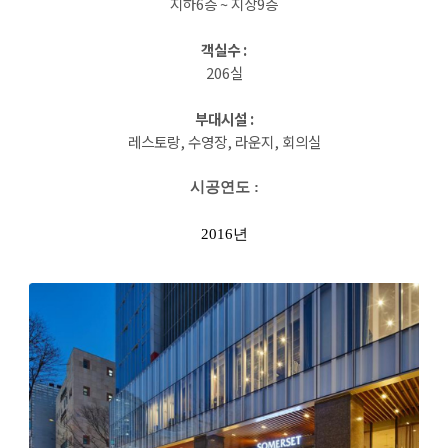
지하
6
층
~
지상
9
층
객실수
:
206
실
부대시설
:
레스토랑
,
수영장
,
라운지
,
회의실
시공연도
:
2016
년