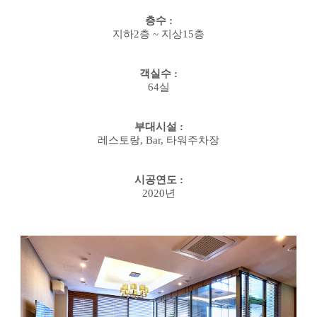
층수
:
지하
2
층
~
지상
15
층
객실수
:
64
실
부대시설
:
레스토랑
, Bar,
타워주차장
시공연도
:
2020
년