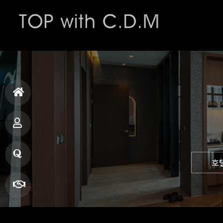
홈
으
사
호
로
업
질
소
문
견