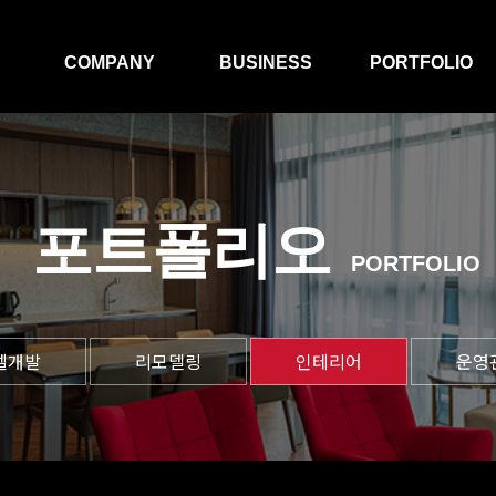
COMPANY
BUSINESS
PORTFOLIO
인사말
호텔신축
호텔개발
회사연혁
리모델링
리모델링
포트폴리오
오시는길
인테리어
인테리어
PORTFOLIO
파트너십
운영관리
운영관리
호텔개발
텔개발
리모델링
인테리어
운영