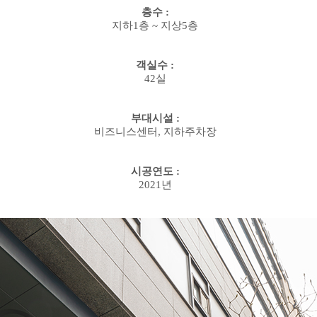
층수
:
지하
1
층
~
지상
5
층
객실수
:
42
실
부대시설
:
비즈니스센터
,
지하주차장
시공연도
:
2021
년