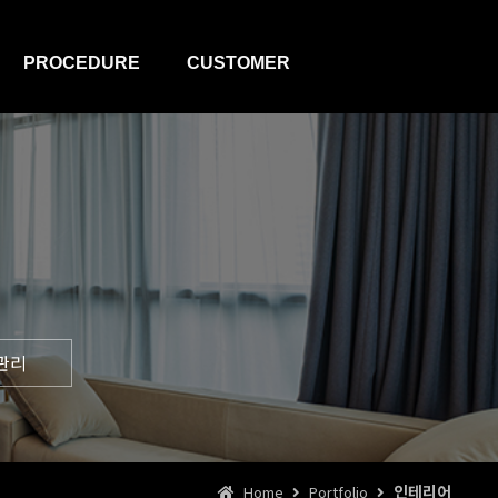
PROCEDURE
CUSTOMER
호텔개발
뉴스&공지
리모델링
질문과답변
인테리어
자주있는질문
건설관리
영상갤러리
운영관리
견적문의
관리
인테리어
Home
Portfolio