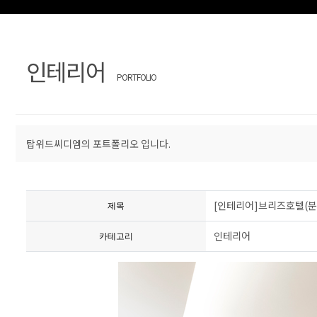
개
과
적
답
문
인테리어
PORTFOLIO
변
의
탑위드씨디엠의 포트폴리오 입니다.
[인테리어]브리즈호텔(분
제목
인테리어
카테고리