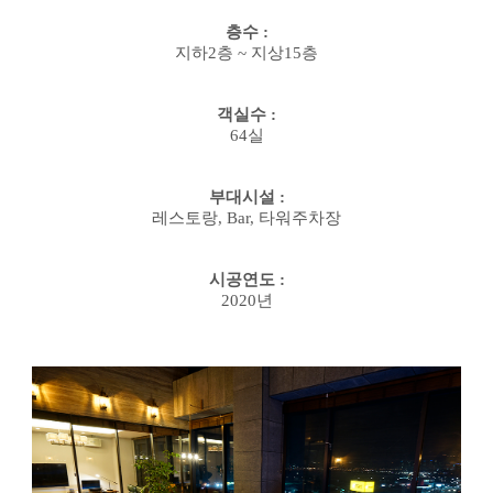
층수
:
지하
2
층
~
지상
15
층
객실수
:
64
실
부대시설
:
레스토랑
, Bar,
타워주차장
시공연도
:
2020
년