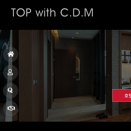
홈
으
사
호
로
업
질
소
문
견