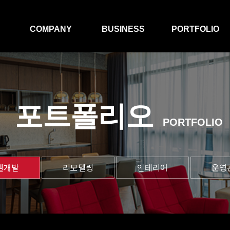
COMPANY
BUSINESS
PORTFOLIO
인사말
호텔신축
호텔개발
회사연혁
리모델링
리모델링
포트폴리오
오시는길
인테리어
인테리어
PORTFOLIO
파트너십
운영관리
운영관리
호텔개발
텔개발
리모델링
인테리어
운영