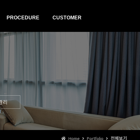
PROCEDURE
CUSTOMER
호텔개발
뉴스&공지
리모델링
질문과답변
인테리어
자주있는질문
건설관리
영상갤러리
운영관리
견적문의
관리
전체보기
Home
Portfolio