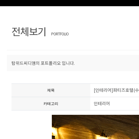
개
과
적
답
문
전체보기
PORTFOLIO
변
의
탑위드씨디엠의 포트폴리오 입니다.
[인테리어]파티즈호텔(수
제목
인테리어
카테고리