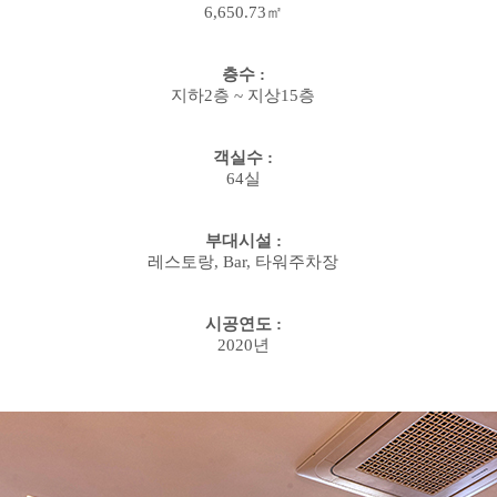
6,650.73㎡
층수
:
지하
2
층
~
지상
15
층
객실수
:
64
실
부대시설
:
레스토랑
, Bar,
타워주차장
시공연도
:
2020
년