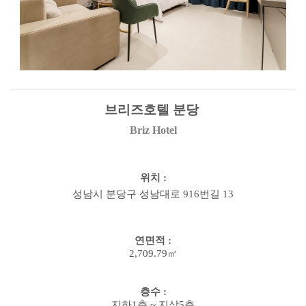
브리즈호텔
분당
Briz
Hotel
위치
:
성남시
분당구 성남대로
916
번길
13
연면적
:
2,709.79㎡
층수
:
지하
1
층
~
지상
5
층